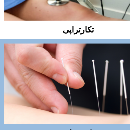
​تکارتراپی