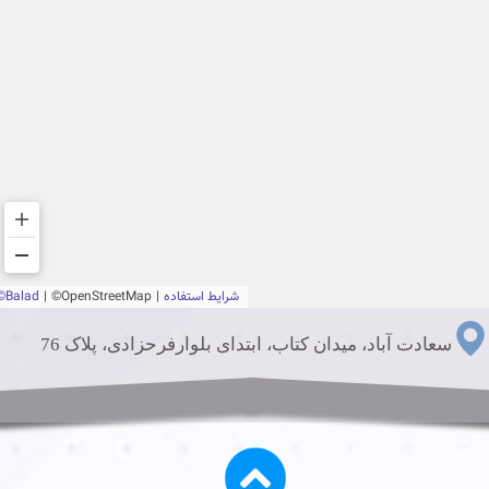
سعادت آباد، میدان کتاب، ابتدای بلوارفرحزادی، پلاک 76