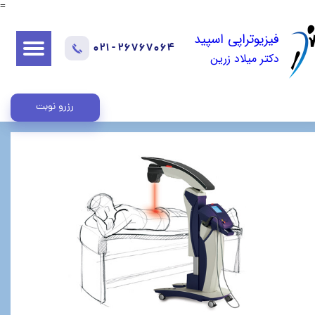
=
فیزیوتراپی اسپید
021 - 26767064
دکتر میلاد زرین
رزرو نوبت