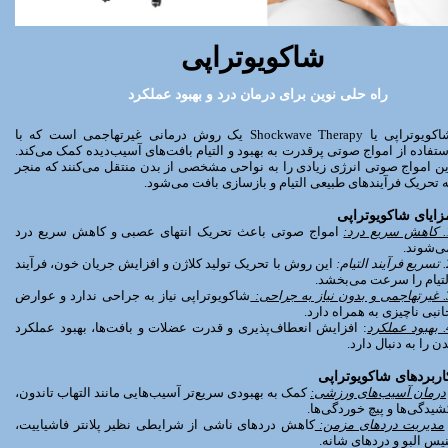
​​​شاکویوتراپی
راه حلی نوین برای درمان درد و بهبود عملکرد
شاکویوتراپی یا Shockwave Therapy یک روش درمانی غیرتهاجمی است که با
ستفاده از امواج صوتی پرقدرت به بهبود و التیام بافت‌های آسیب‌دیده کمک می‌کند.
ین امواج صوتی انرژی زیادی را به نواحی مشخصی از بدن منتقل می‌کنند که منجر
ه تحریک فرآیندهای طبیعی التیام و بازسازی بافت می‌شود.
زایای شاکویوتراپی
درد:
امواج صوتی باعث تحریک انتهای عصبی و کاهش سریع درد
ی‌شوند.
لتیام:
این روش با تحریک تولید کلاژن و افزایش جریان خون، فرآیند
لتیام را سرعت می‌بخشد.
به جراحی:
شاکویوتراپی نیاز به جراحی ندارد و عوارض
انبی ناچیزی به همراه دارد.
لکرد
: افزایش انعطاف‌پذیری و قدرت عضلات و بافت‌ها، بهبود عملکرد
دن را به دنبال دارد.
اربردهای شاکویوتراپی
درمان آسیب‌های ورزشی:
کمک به بهبودی سریع‌تر آسیب‌هایی مانند التهاب تاندون،
شیدگی‌ها و پیچ خوردگی‌ها.
مدیریت دردهای مزمن:
کاهش دردهای ناشی از شرایطی نظیر پلانتر فاشیاییت،
نیس البو و دردهای شانه.