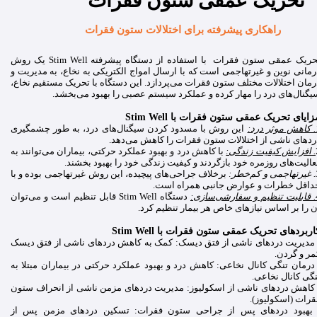
تحریک عمقی ستون فقرات
راهکاری پیشرفته برای اختلالات ستون فقرات
تحریک عمقی ستون فقرات با استفاده از دستگاه پیشرفته Stim Well یک روش
رمانی نوین و غیرتهاجمی است که با ارسال امواج الکتریکی به نخاع، به مدیریت و
رمان اختلالات مختلف ستون فقرات می‌پردازد. این دستگاه با تحریک مستقیم نخاع،
یگنال‌های درد را مهار کرده و عملکرد سیستم عصبی را بهبود می‌بخشد.
زایای تحریک عمقی ستون فقرات با Stim Well
درد:
این روش با مسدود کردن سیگنال‌های درد، به طور چشمگیری
ردهای ناشی از اختلالات ستون فقرات را کاهش می‌دهد.
. افزایش کیفیت زندگی:
با کاهش درد و بهبود عملکرد حرکتی، بیماران می‌توانند به
عالیت‌های روزمره خود بازگردند و کیفیت زندگی خود را بهبود بخشند.
م‌خطر:
برخلاف جراحی‌های پیچیده، این روش غیرتهاجمی بوده و با
داقل خطرات و عوارض جانبی همراه است.
شی‌سازی:
دستگاه Stim Well قابل تنظیم است و می‌توان
ن را بر اساس نیازهای خاص هر بیمار تنظیم کرد.
اربردهای تحریک عمقی ستون فقرات با Stim Well
 مدیریت دردهای ناشی از فتق دیسک: کمک به کاهش دردهای ناشی از فتق دیسک
مر و گردن.
 درمان تنگی کانال نخاعی: کاهش درد و بهبود عملکرد حرکتی در بیماران مبتلا به
نگی کانال نخاعی.
 کاهش دردهای ناشی از اسکولیوز: مدیریت دردهای مزمن ناشی از انحراف ستون
قرات (اسکولیوز).
 بهبود دردهای پس از جراحی ستون فقرات: تسکین دردهای مزمن پس از